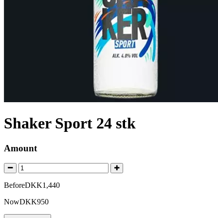
Shaker Sport 24 stk
Amount
Before
DKK
1,440
Now
DKK
950