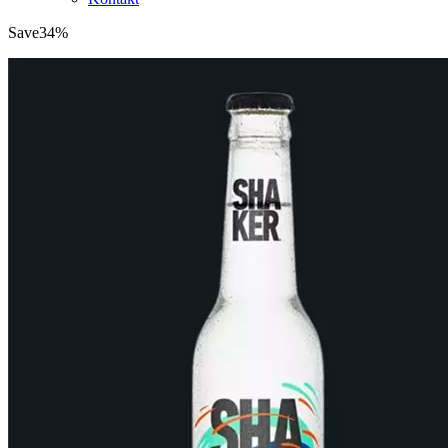
Save
34%