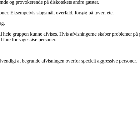
nde og provokerende på diskotekets andre gæster.
oner. Eksempelvis slagsmål, overfald, forsøg på tyveri etc.
ng.
l hele gruppen kunne afvises. Hvis afvisningerne skaber problemer på gad
il fare for sagesløse personer.
vendigt at begrunde afvisningen overfor specielt aggressive personer.