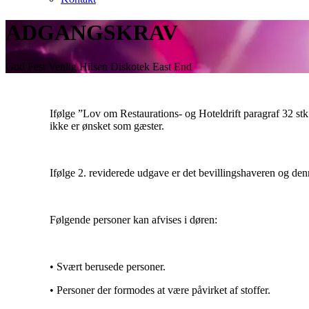
ADGANGSKRAV
God Fest Venlig Hilsen Diskotek East End
Ifølge ”Lov om Restaurations- og Hoteldrift paragraf 32 stk.
ikke er ønsket som gæster.
Ifølge 2. reviderede udgave er det bevillingshaveren og d
Følgende personer kan afvises i døren:
• Svært berusede personer.
• Personer der formodes at være påvirket af stoffer.