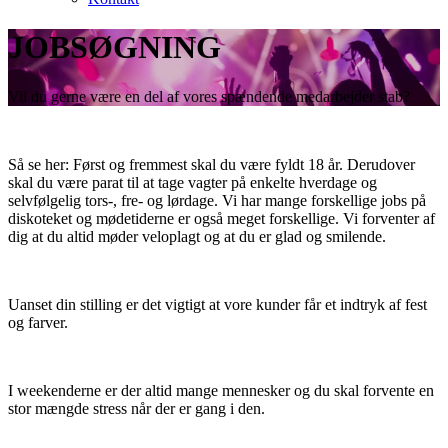
JOBSØGNING
Vil du gerne være en del af vores spændende medarbejder stab?
Så se her: Først og fremmest skal du være fyldt 18 år. Derudover
skal du være parat til at tage vagter på enkelte hverdage og
selvfølgelig tors-, fre- og lørdage. Vi har mange forskellige jobs på
diskoteket og mødetiderne er også meget forskellige. Vi forventer af
dig at du altid møder veloplagt og at du er glad og smilende.
Uanset din stilling er det vigtigt at vore kunder får et indtryk af fest
og farver.
I weekenderne er der altid mange mennesker og du skal forvente en
stor mængde stress når der er gang i den.