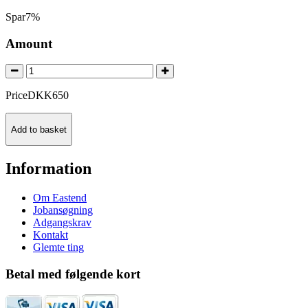
Spar
7%
Amount
Price
DKK
650
Add to basket
Information
Om Eastend
Jobansøgning
Adgangskrav
Kontakt
Glemte ting
Betal med følgende kort