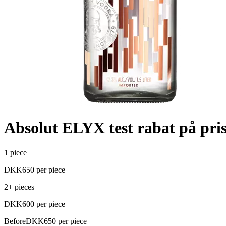
Absolut ELYX test rabat på pri
1 piece
DKK
650
per piece
2+ pieces
DKK
600
per piece
Before
DKK
650
per piece